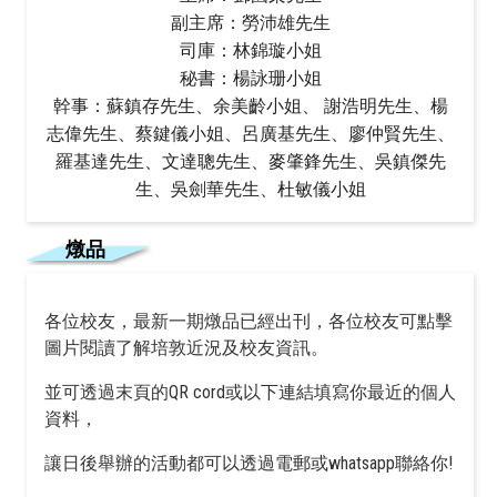
副主席：勞沛雄先生
司庫：林錦璇小姐
秘書：楊詠珊小姐
幹事：蘇鎮存先生、余美齡小姐、
謝浩明先生、楊
志偉先生、蔡鍵儀小姐、呂廣基先生、廖仲賢先生、
羅基達先生、文達聰先生、麥肇鋒先生、吳鎮傑先
生、吳劍華先生、杜敏儀小姐
燉品
各位校友，最新一期燉品已經出刊，各位校友可點擊
圖片閱讀了解培敦近況及校友資訊。
並可透過末頁的QR cord或以下連結填寫你最近的個人
資料，
讓日後舉辦的活動都可以透過電郵或whatsapp聯絡你!