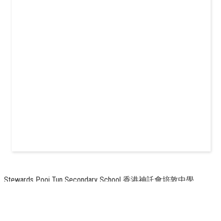
Stewards Pooi Tun Secondary School 香港神託會培敦中學
地址：
162 HAMMER HILL ROAD, DIAMOND HILL 九龍鑽石山斧山
道162號