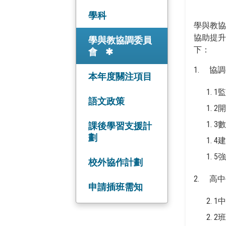
學科
學與教
協助提升
學與教協調委員
下：
會
1. 協
本年度關注項目
1
語文政策
2
3
課後學習支援計
劃
4
5
校外協作計劃
2. 高中
申請插班需知
1
2