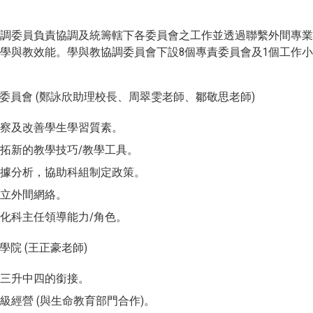
協調委員負責協調及統籌轄下各委員會之工作並透過聯繫外間專
學與教效能。學與教協調委員會下設8個專責委員會及1個工作
調委員會 (鄭詠欣助理校長、周翠雯老師、鄒敬思老師)
監察及改善學生學習質素。
開拓新的教學技巧/教學工具。
數據分析，協助科組制定政策。
建立外間網絡。
強化科主任領導能力/角色。
學院 (王正豪老師)
中三升中四的銜接。
班級經營 (與生命教育部門合作)。