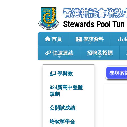
香港神託會培敦
Stewards Pooi Tun
首頁
學校資料
快速連結
招聘及招標
學與教
學與教
334新高中整體
規劃
公開試成績
培敦獎學金