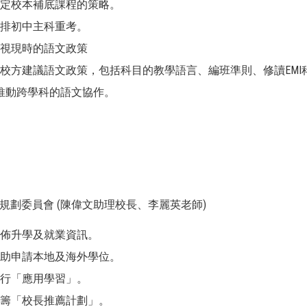
制定校本補底課程的策略。
安排初中主科重考。
檢視現時的語文政策
向校方建議語文政策，包括科目的教學語言、編班準則、修讀EM
0推動跨學科的語文協作。
涯規劃委員會 (陳偉文助理校長、李麗英老師)
發佈升學及就業資訊。
協助申請本地及海外學位。
推行「應用學習」。
統籌「校長推薦計劃」。