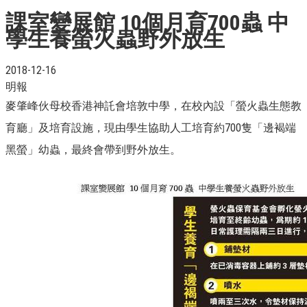
課室變展館 10個月育700蟲 中
學生養螢火蟲野外放生
2018-12-16
明報
麥肇峰伙母校香港神託會培敦中學，在校內設「螢火蟲生態教
育廳」及培育設施，現由學生協助人工培育約700隻「邊褐端
黑螢」幼蟲，最終會帶到野外放生。