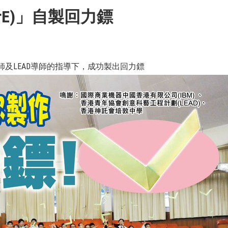
erE)」自製回力鏢
工程師及LEAD導師的指導下，成功製出回力鏢