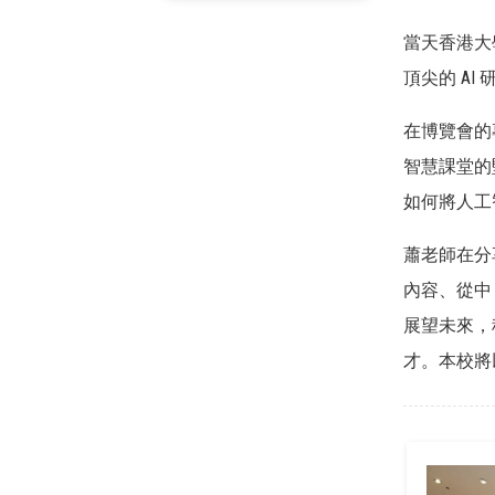
當天香港大
頂尖的 A
在博覽會的
智慧課堂的
如何將人工
蕭老師在分
內容、從中
展望未來，
才。本校將