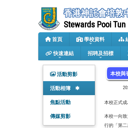
香港神託會培敦
Stewards Pooi Tun
首頁
學校資料
快速連結
招聘及招標
本校與
活動剪影
20
活動相簿
焦點活動
本校正式成
傳媒剪影
本校一向致
行的「第二屆香港