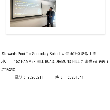
Stewards Pooi Tun Secondary School 香港神託會培敦中學
地址：
162 HAMMER HILL ROAD, DIAMOND HILL 九龍鑽石山斧山
道162號
電話：
23265211
傳真：
23201344
電郵：
info@pooitun.edu.hk / info@g.pooitun.edu.hk
Powered by
Friendly Portal System
v
10.59