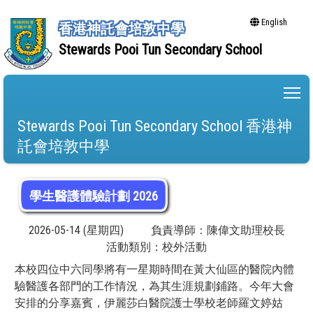
English
香港神託會培敦中學
Stewards Pooi Tun Secondary School
To
Stewards Pooi Tun Secondary School 香港神
託會培敦中學
學生醫護體驗計劃 2026
2026-05-14 (星期四)
負責導師：陳偉文助理校長
活動類別：校外活動
本校四位中六同學將有一星期時間在黃大仙區的醫院內體
驗醫護各部門的工作情況，為其生涯規劃鋪路。今年大會
安排的分享嘉賓，伊麗莎白醫院護士學校老師羅文婷姑