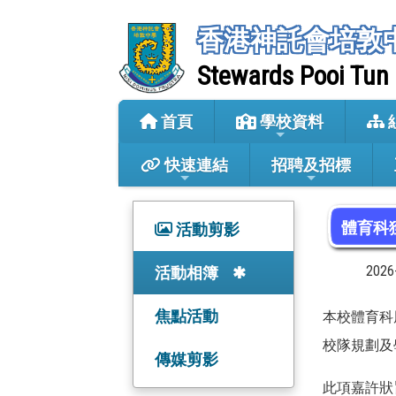
香港神託會培敦
Stewards Pooi Tun
首頁
學校資料
快速連結
招聘及招標
體育科
活動剪影
202
活動相簿
焦點活動
本校體育科
校隊規劃及
傳媒剪影
此項嘉許狀