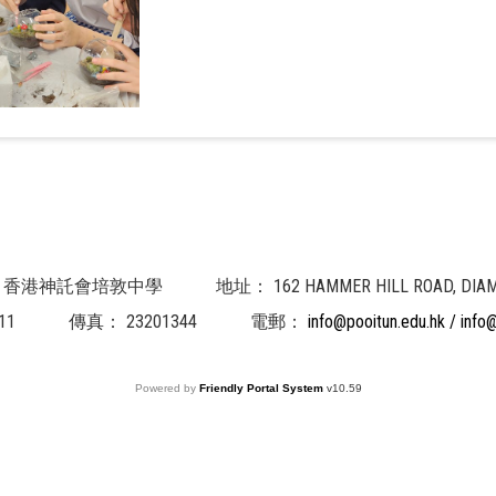
 School 香港神託會培敦中學
地址：
162 HAMMER HILL ROAD,
11
傳真：
23201344
電郵：
info@pooitun.edu.hk / info
Powered by
Friendly Portal System
v
10.59