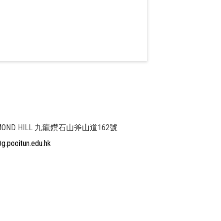
 DIAMOND HILL 九龍鑽石山斧山道162號
@g.pooitun.edu.hk