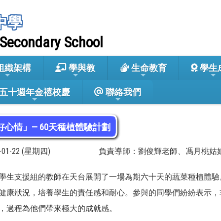
中學
 Secondary School
組織架構
學與教
生命教育
學生
五十週年金禧校慶
聯絡我們
好心情」— 60天種植體驗計劃
6-01-22 (星期四)
負責導師：劉俊輝老師、馮月桃姑
學生支援組的教師在天台展開了一場為期六十天的蔬菜種植體驗
健康狀況，培養學生的責任感和耐心。參與的同學們紛紛表示，
，過程為他們帶來極大的成就感。