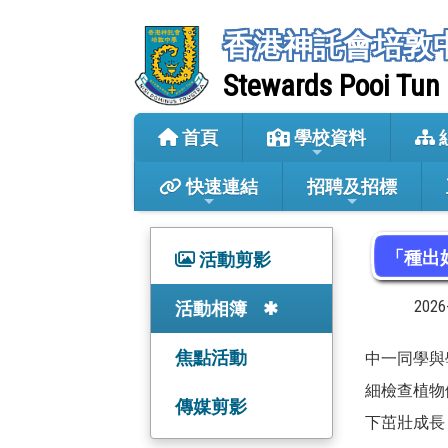
香港神託會培敦
Stewards Pooi Tun
首頁
學校資料
快速連結
招聘及招標
「種出
活動剪影
202
活動相簿
焦點活動
中一同學與
細檢查植物
傳媒剪影
下茁壯成長