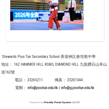
Stewards Pooi Tun Secondary School 香港神託會培敦中學
地址：
162 HAMMER HILL ROAD, DIAMOND HILL 九龍鑽石山斧山
道162號
電話：
23265211
傳真：
23201344
電郵：
info@pooitun.edu.hk / info@g.pooitun.edu.hk
Powered by
Friendly Portal System
v
10.59