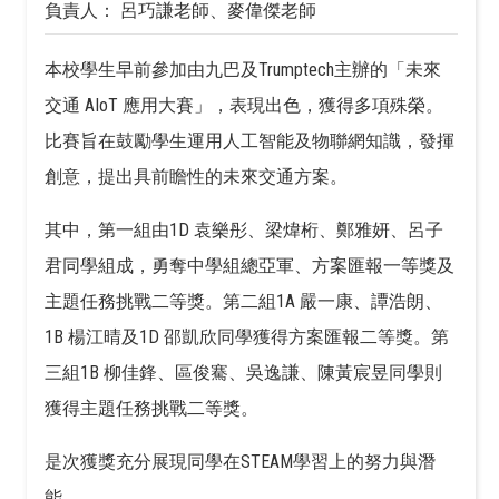
負責人： 呂巧謙老師、麥偉傑老師
本校學生早前參加由九巴及Trumptech主辦的「未來
交通 AIoT 應用大賽」，表現出色，獲得多項殊榮。
比賽旨在鼓勵學生運用人工智能及物聯網知識，發揮
創意，提出具前瞻性的未來交通方案。
其中，第一組由1D 袁樂彤、梁煒桁、鄭雅妍、呂子
君同學組成，勇奪中學組總亞軍、方案匯報一等獎及
主題任務挑戰二等獎。第二組1A 嚴一康、譚浩朗、
1B 楊江晴及1D 邵凱欣同學獲得方案匯報二等獎。第
三組1B 柳佳鋒、區俊騫、吳逸謙、陳黃宸昱同學則
獲得主題任務挑戰二等獎。
是次獲獎充分展現同學在STEAM學習上的努力與潛
能。