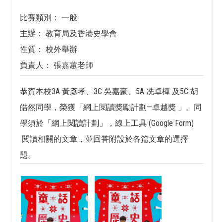
比賽類別： 一般
主辦： 教育局及香港史學會
性質： 校外舉辦
負責人： 張嘉蕙老師
恭賀本校3A 黃彥孝、3C 吳嘉豪、5A 冼卓樺 及5C 胡
皓然同學，榮獲「網上閱讀獎勵計劃—卓越獎 」。同
學須於「網上閱讀計劃」，線上工具 (Google Form)
閱讀相關的文章，並回答附設於各篇文章的選擇
題。