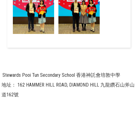
Stewards Pooi Tun Secondary School 香港神託會培敦中學
地址：
162 HAMMER HILL ROAD, DIAMOND HILL 九龍鑽石山斧山
道162號
電話：
23265211
傳真：
23201344
電郵：
info@pooitun.edu.hk / info@g.pooitun.edu.hk
Powered by
Friendly Portal System
v
10.59