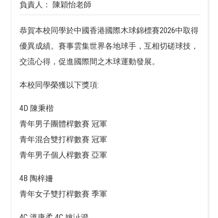
負責人： 陳穎怡老師
恭賀本校同學於中國香港國際木球錦標賽2026中取得
優異成績。賽事雲集世界各地球手，互相切磋球技，
交流心得，促進國際間之木球運動發展。
本校同學榮獲以下獎項:
4D 陳秉楷
青年男子團體桿數賽 冠軍
青年混合雙打桿數賽 冠軍
青年男子個人桿數賽 亞軍
4B 陶梓姍
青年女子雙打桿數賽 季軍
4C 溫康柔 4C 姚沚澄