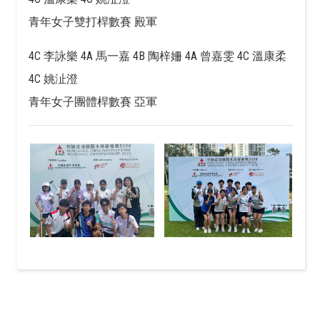
青年女子雙打桿數賽 殿軍
4C 李詠樂 4A 馬一嘉 4B 陶梓姍 4A 曾嘉雯 4C 溫康柔
4C 姚沚澄
青年女子團體桿數賽 亞軍