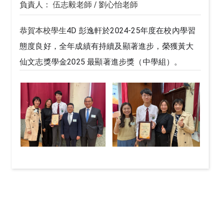
負責人： 伍志毅老師 / 劉心怡老師
恭賀本校學生
4D 彭逸軒於2024-25年度在校內學習
態度良好，全年成績有持續及顯著進步，榮獲黃大
仙文志獎學金2025 最顯著進步獎（中學組）。