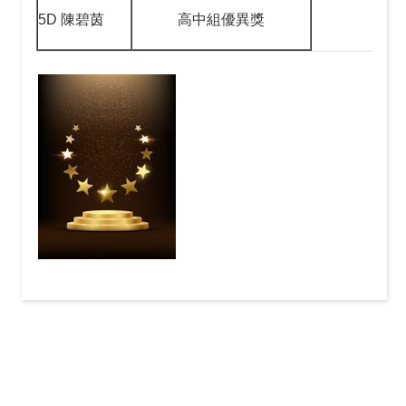
5D 陳碧茵
高中組優異獎