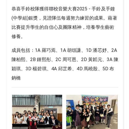
恭喜手鈴校隊獲得聯校音樂大賽2025 - 手鈴及手鐘
(中學組)銀獎，見證隊伍每週努力練習的成果。藉著
比賽提升學生的自信心及團隊精神，培養學生藝術
修養。
成員包括：1A 羅巧焉、1A 胡頌謙、1D 潘芯妤、2A
陳柏熙、2B 鍾熙彤、2C 周可恩、2D 黃韜元、3A 陳
穎琪、3D 楊碧琪、4A 邱芷希、4D 馬曉殷、5D 布
鈉橋