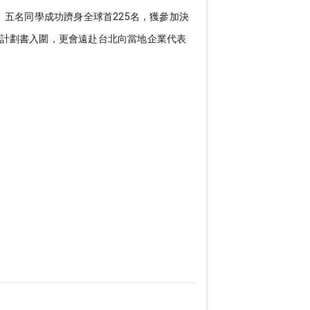
賽。五名同學成功躋身全球首225名，獲參加決
計劃書入圍，更會遠赴台北向當地企業代表