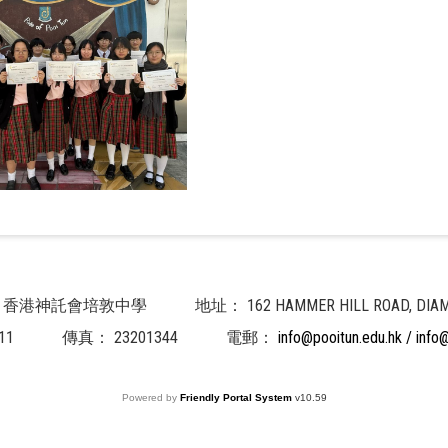
 School 香港神託會培敦中學
地址：
162 HAMMER HILL ROAD,
11
傳真：
23201344
電郵：
info@pooitun.edu.hk / info
Powered by
Friendly Portal System
v
10.59