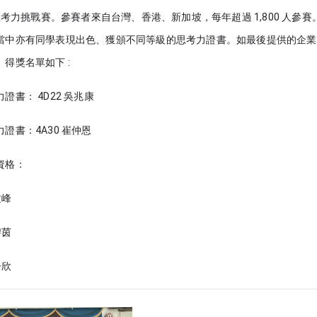
r思考力挑戰賽。參賽者來自台灣、香港、新加坡，每年超過 1,800 人參
當中亦有同學表現出色、獲頒不同等級的思考力證書。如最後提供的企業
得獎名單如下 :
證書： 4D22 吳兆康
證書：4A30 崔仲恩
資格：
文峰
碧茵
子欣