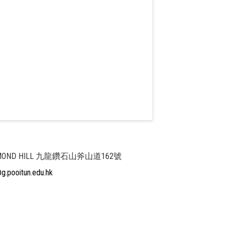
 DIAMOND HILL 九龍鑽石山斧山道162號
@g.pooitun.edu.hk