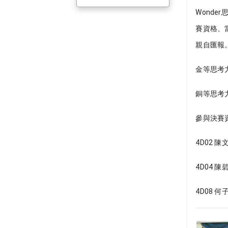
Wonde
賽資格、
親自匯報。
金等思考力
銅等思考力
參與決賽
4D02 陳
4D04 陳
4D08 何