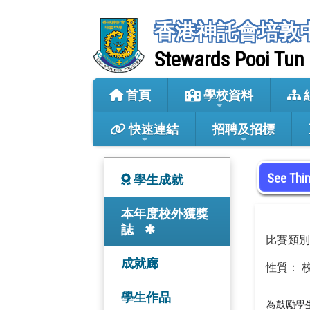
香港神託會培敦
Stewards Pooi Tun
首頁
學校資料
快速連結
招聘及招標
See Th
學生成就
本年度校外獲獎
誌
比賽類別
成就廊
性質： 
學生作品
為鼓勵學