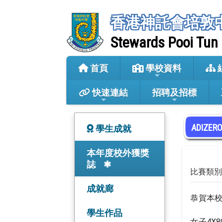
香港神託會培敦
Stewards Pooi Tun
首頁
學校資料
快速連結
招聘及招標
ADIZE
學生成就
本年度校外獲獎
誌
比賽類別
成就廊
恭賀本校
學生作品
女子4X8