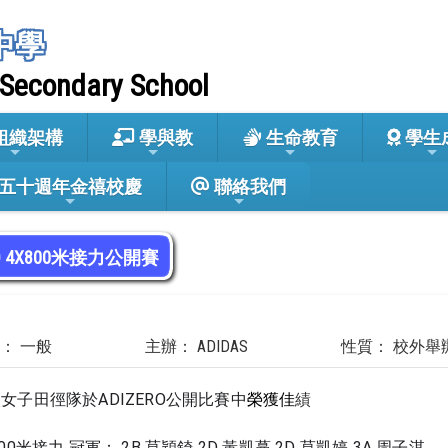
中學
 Secondary School
組織架構
學與教
生命教育
學生
五十週年金禧校慶
聯絡我們
RO 4X800米接力公開賽
： 一般
主辦： ADIDAS
性質： 校外舉
女子田徑隊於ADIZERO公開比賽中
績
榮獲佳
00米接力 冠軍： 2B 莫穎錡 2D 黃凱蔓 2D 莫凱婷 3A 周子淇