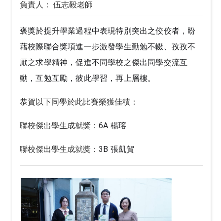
負責人： 伍志毅老師
褒獎於提升學業過程中表現特別突出之佼佼者，盼
藉校際聯合獎項進一步激發學生勤勉不輟、孜孜不
厭之求學精神，促進不同學校之傑出同學交流互
動，互勉互勵，彼此學習，再上層樓。
恭賀以下同學於此比賽榮獲佳積：
聯校傑出學生成就獎：
6A 楊瑢
聯校傑出學生成就獎：
3B 張凱賀