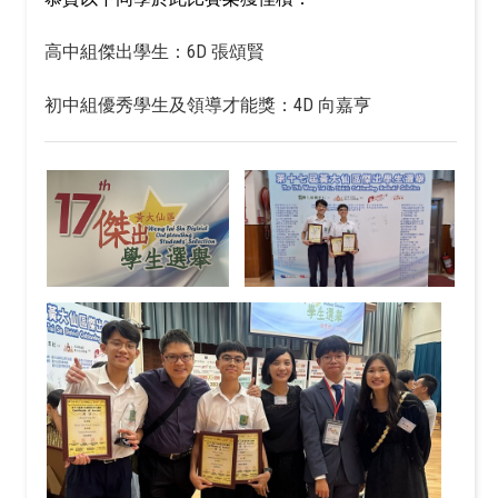
高中組傑出學生：6D 張頌賢
初中組優秀學生及領導才能獎：4D 向嘉亨