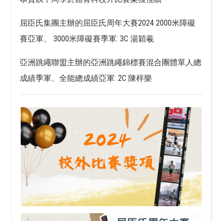
屈臣氏集團主辦的屈臣氏周年大賽2024 2000米障礙
賽亞軍、 3000米障礙賽季軍: 3C 湯穎羲
亞洲跳繩聯盟主辦的亞洲跳繩錦標賽混合團體單人總
成績季軍、全能總成績亞軍: 2C 陳梓樂