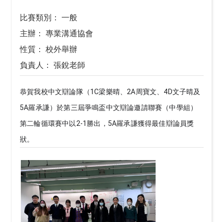
比賽類別： 一般
主辦： 專業溝通協會
性質： 校外舉辦
負責人： 張銳老師
恭賀我校中文辯論隊（1C梁樂晴、2A周寶文、4D文子晴及
5A羅承謙）於第三屆爭鳴盃中文辯論邀請聯賽（中學組）
第二輪循環賽中以2-1勝出，5A羅承謙獲得最佳辯論員獎
狀。