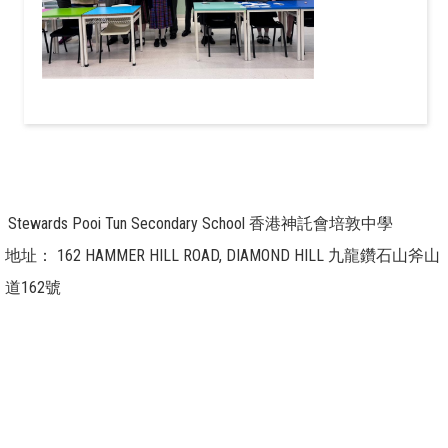
Stewards Pooi Tun Secondary School 香港神託會培敦中學
地址：
162 HAMMER HILL ROAD, DIAMOND HILL 九龍鑽石山斧山
道162號
電話：
23265211
傳真：
23201344
電郵：
info@pooitun.edu.hk / info@g.pooitun.edu.hk
Powered by
Friendly Portal System
v
10.59